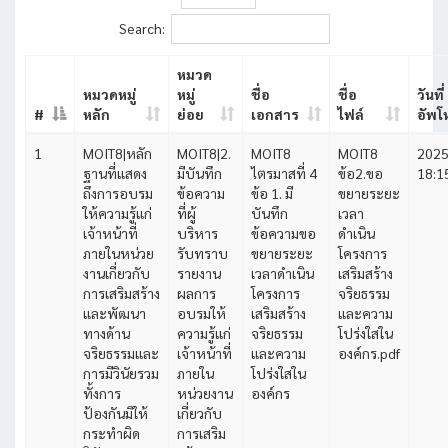
Search:
หมวด
หมวดหมู่
หมู่
ชื่อ
ชื่อ
วันที่
#
หลัก
ย่อย
เอกสาร
ไฟล์
อัพโ
1
MOIT8|หลัก
MOIT8|2.
MOIT8
MOIT8
2025
ฐานที่แสดง
มีบันทึก
ไตรมาสที่ 4
ข้อ2.ขอ
18:1
ถึงการอบรม
ข้อความ
ข้อ 1. มี
ขยายระยะ
ให้ความรู้แก่
ที่ผู้
บันทึก
เวลา
เจ้าหน้าที่
บริหาร
ข้อความขอ
ดำเนิน
ภายในหน่วย
รับทราบ
ขยายระยะ
โครงการ
งานเกี่ยวกับ
รายงาน
เวลาดำเนิน
เสริมสร้าง
การเสริมสร้าง
ผลการ
โครงการ
จริยธรรม
และพัฒนา
อบรมให้
เสริมสร้าง
และความ
ทางด้าน
ความรู้แก่
จริยธรรม
โปร่งใสใน
จริยธรรมและ
เจ้าหน้าที่
และความ
องค์กร.pdf
การมีวินัยรวม
ภายใน
โปร่งใสใน
ทั้งการ
หน่วยงาน
องค์กร
ป้องกันมิให้
เกี่ยวกับ
กระทำผิด
การเสริม