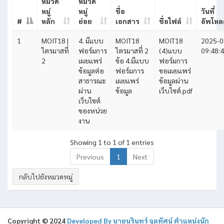
หมวด
หมวด
หมู่
หมู่
ชื่อ
วันที่
#
หลัก
ย่อย
เอกสาร
ชื่อไฟล์
อัพโหล
1
MOIT18 |
4. มีแบบ
MOIT18
MOIT18
2025-0
ไตรมาสที่
ฟอร์มการ
ไตรมาสที่ 2
(4)แบบ
09:48:
2
เผยแพร่
ข้อ 4.มีเเบบ
ฟอร์มการ
ข้อมูลต่อ
ฟอร์มการ
ขอเผยแพร่
สาธารณะ
เผยเเพร่
ข้อมูลผ่าน
ผ่าน
ข้อมูล
เว็บไซต์.pdf
เว็บไซต์
ของหน่วย
งาน
Showing 1 to 1 of 1 entries
Previous
1
Next
กลับไปยังหมวดหมู่
Copyright © 2024
Developed By นายนรินทร์ จุลทัศน์ ตําแหน่งนัก