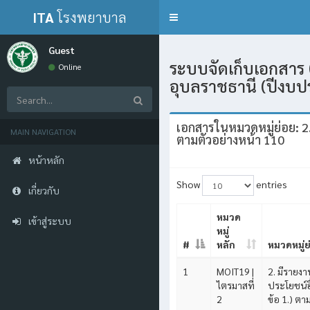
ITA
โรงพยาบาล
Toggle
navigation
กุดข้าวปุ้น
Guest
ระบบจัดเก็บเอกสาร 
Online
อุบลราชธานี (ปีงบ
เอกสารในหมวดหมู่ย่อย: 2
MAIN NAVIGATION
ตามตัวอย่างหน้า 110
หน้าหลัก
Show
entries
เกี่ยวกับ
หมวด
เข้าสู่ระบบ
หมู่
#
หลัก
หมวดหมู่ย
1
MOIT19 |
2. มีรายง
ไตรมาสที่
ประโยชน์อ
2
ข้อ 1.) ตา