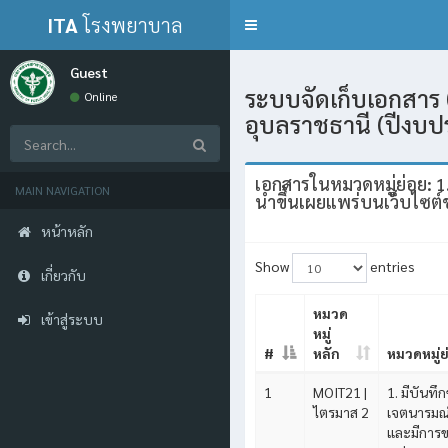
ITA
โรงพยาบาล
Toggle
navigation
กุดข้าวปุ้น
Guest
ระบบจัดเก็บเอกสาร 
Online
อุบลราชธานี (ปีงบ
เอกสารในหมวดหมู่ย่อย: 1.
MAIN NAVIGATION
นำขึ้นเผยแพร่บนเว็บไซต์
หน้าหลัก
Show
entries
เกี่ยวกับ
หมวด
เข้าสู่ระบบ
หมู่
#
หลัก
หมวดหมู่ย
1
MOIT21 |
1. มีบันท
ไตรมาส 2
เจตนารมณ์ต
และมีการข