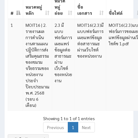
หมวด
หมวดหมู่
หมู่
ชื่อ
#
หลัก
ย่อย
เอกสาร
ชื่อไฟล์
1
MOIT16 | 2.
2.3 มี
MOIT16(2.3)มี
MOIT16(2.3)แ
รายงานผล
แบบ
แบบฟอร์มการ
ฟอร์มการขอเผย
การดำเนิน
ฟอร์มการ
เผยแพร่ข้อมูล
แพร่ข้อมูลผ่านเว
งานตามแผน
เผยแพร่
ต่อสาธารณะ
ไซต์ข 1.pdf
ปฏิบัติการส่ง
ข้อมูลต่อ
ผ่านเว็บไซต์
เสริมคุณธรรม
สาธารณะ
ของหน่วยงาน
ของชมรม
ผ่าน
จริยธรรมของ
เว็บไซต์
หน่วยงาน
ของหน่วย
ประจำ
งาน
ปีงบประมาณ
พ.ศ. 2568
(รอบ 6
เดือน)
Showing 1 to 1 of 1 entries
Previous
1
Next