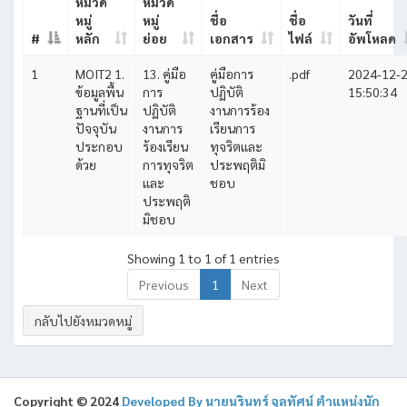
หมวด
หมวด
หมู่
หมู่
ชื่อ
ชื่อ
วันที่
#
หลัก
ย่อย
เอกสาร
ไฟล์
อัพโหลด
1
MOIT2 1.
13. คู่มือ
คู่มือการ
.pdf
2024-12-
ข้อมูลพื้น
การ
ปฏิบัติ
15:50:34
ฐานที่เป็น
ปฏิบัติ
งานการร้อง
ปัจจุบัน
งานการ
เรียนการ
ประกอบ
ร้องเรียน
ทุจริตและ
ด้วย
การทุจริต
ประพฤติมิ
และ
ชอบ
ประพฤติ
มิชอบ
Showing 1 to 1 of 1 entries
Previous
1
Next
กลับไปยังหมวดหมู่
Copyright © 2024
Developed By นายนรินทร์ จุลทัศน์ ตําแหน่งนัก