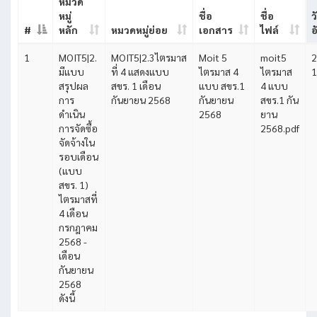
หมวด
หมู่
ชื่อ
ชื่อ
ว
#
หลัก
หมวดหมู่ย่อย
เอกสาร
ไฟล์
อ
1
MOIT5|2.
MOIT5|2.3ไตรมาส
Moit 5
moit5
2
มีแบบ
ที่ 4 แสดงแบบ
ไตรมาส 4
ไตรมาส
1
สรุปผล
สขร. 1 เดือน
แบบ สขร.1
4 แบบ
การ
กันยายน 2568
กันยายน
สขร.1 กัน
ดำเนิน
2568
ยาน
การจัดซื้อ
2568.pdf
จัดจ้างใน
รอบเดือน
(แบบ
สขร. 1)
ไตรมาสที่
4 เดือน
กรกฎาคม
2568 -
เดือน
กันยายน
2568
ดังนี้