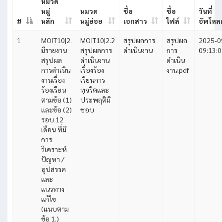
หมวด
หมู่
หมวด
ชื่อ
ชื่อ
วันที่
#
หลัก
หมู่ย่อย
เอกสาร
ไฟล์
อัพโหล
1
MOIT10|2.
MOIT10|2.2
สรุปผลการ
สรุปผล
2025-0
มีรายงาน
สรุปผลการ
ดำเนินงาน
การ
09:13:
สรุปผล
ดำเนินงาน
ดำเนิน
การดำเนิน
เรื่องร้อง
งาน.pdf
งานเรื่อง
เรียนการ
ร้องเรียน
ทุจริตและ
ตามข้อ (1)
ประพฤติมิ
และข้อ (2)
ชอบ
รอบ 12
เดือน ที่มี
การ
วิเคราะห์
ปัญหา /
อุปสรรค
และ
แนวทาง
แก้ไข
(แนบตาม
ข้อ 1.)