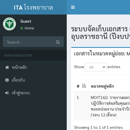
ITA
โรงพยาบาล
Toggle
navigation
กุดข้าวปุ้น
Guest
ระบบจัดเก็บเอกสาร 
Online
อุบลราชธานี (ปีงบ
เอกสารในหมวดหมู่ย่อย: 
MAIN NAVIGATION
Show
entries
หน้าหลัก
เกี่ยวกับ
#
หมวดหมู่หลัก
เข้าสู่ระบบ
1
MOIT16|2. รายงานผล
ปฏิบัติการส่งเสริมคุณ
ของหน่วยงาน ประจำป
(รอบ 12 เดือน)
Showing 1 to 1 of 1 entries