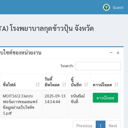
Guest
A) โรงพยาบาลกุดข้าวปุ้น จังหวัด
็บไซต์ของหน่วยงาน
Search:
วันที่
ผู้
ชื่อไฟล์
อัพโหลด
บันทึก
ดาวน์โหลด
MOIT16(2.3)แบบ
2025-09-13
ธนันธัมม์
ดาวน์โหลด
ฟอร์มการขอเผยแพร่
14:34:44
ขันตี
ข้อมูลผ่านเว็บไซต์ข
1.pdf
Previous
1
Next