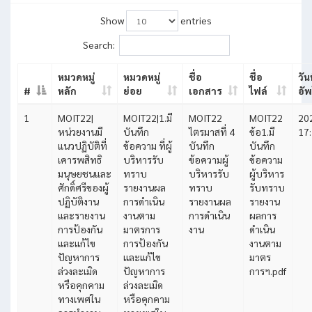
Show
entries
Search:
หมวดหมู่
หมวดหมู่
ชื่อ
ชื่อ
วันท
#
หลัก
ย่อย
เอกสาร
ไฟล์
อั
1
MOIT22|
MOIT22|1.มี
MOIT22
MOIT22
20
หน่วยงานมี
บันทึก
ไตรมาสที่ 4
ข้อ1.มี
17
แนวปฏิบัติที่
ข้อความ ที่ผู้
บันทึก
บันทึก
เคารพสิทธิ
บริหารรับ
ข้อความผู้
ข้อความ
มนุษยชนและ
ทราบ
บริหารรับ
ผู้บริหาร
ศักดิ์ศรีของผู้
รายงานผล
ทราบ
รับทราบ
ปฏิบัติงาน
การดำเนิน
รายงานผล
รายงาน
และรายงาน
งานตาม
การดำเนิน
ผลการ
การป้องกัน
มาตรการ
งาน
ดำเนิน
และแก้ไข
การป้องกัน
งานตาม
ปัญหาการ
และแก้ไข
มาตร
ล่วงละเมิด
ปัญหาการ
การฯ.pdf
หรือคุกคาม
ล่วงละเมิด
ทางเพศใน
หรือคุกคาม