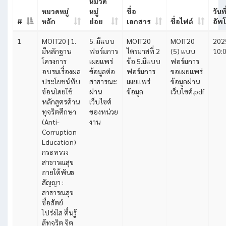
หมวด
หมวดหมู่
หมู่
ชื่อ
วันที
#
หลัก
ย่อย
เอกสาร
ชื่อไฟล์
อัพ
1
MOIT20 | 1.
5. มีแบบ
MOIT20
MOIT20
202
มีหลักฐาน
ฟอร์มการ
ไตรมาสที่ 2
(5) แบบ
10:
โครงการ
เผยแพร่
ข้อ 5.มีเเบบ
ฟอร์มการ
อบรมเรื่องผล
ข้อมูลต่อ
ฟอร์มการ
ขอเผยแพร่
ประโยชน์ทับ
สาธารณะ
เผยเเพร่
ข้อมูลผ่าน
ซ้อนโดยใช้
ผ่าน
ข้อมูล
เว็บไซต์.pdf
หลักสูตรต้าน
เว็บไซต์
ทุจริตศึกษา
ของหน่วย
(Anti-
งาน
Corruption
Education)
กระทรวง
สาธารณสุข
ภายใต้พันธ
สัญญา :
สาธารณสุข
ซื่อสัตย์
โปร่งใส ตื่นรู้
สู้ทุจริต จิต