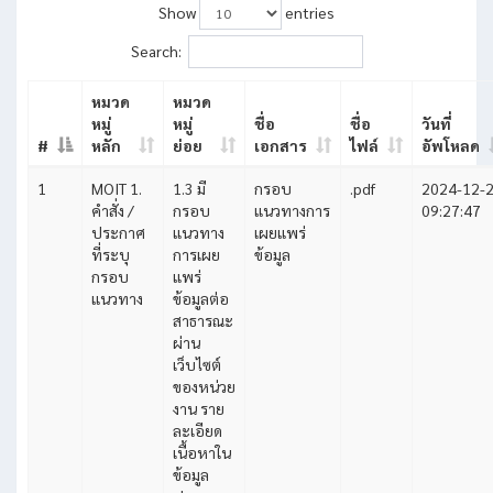
Show
entries
Search:
หมวด
หมวด
หมู่
หมู่
ชื่อ
ชื่อ
วันที่
#
หลัก
ย่อย
เอกสาร
ไฟล์
อัพโหลด
1
MOIT 1.
1.3 มี
กรอบ
.pdf
2024-12-
คำสั่ง /
กรอบ
แนวทางการ
09:27:47
ประกาศ
แนวทาง
เผยแพร่
ที่ระบุ
การเผย
ข้อมูล
กรอบ
แพร่
แนวทาง
ข้อมูลต่อ
สาธารณะ
ผ่าน
เว็บไซต์
ของหน่วย
งาน ราย
ละเอียด
เนื้อหาใน
ข้อมูล