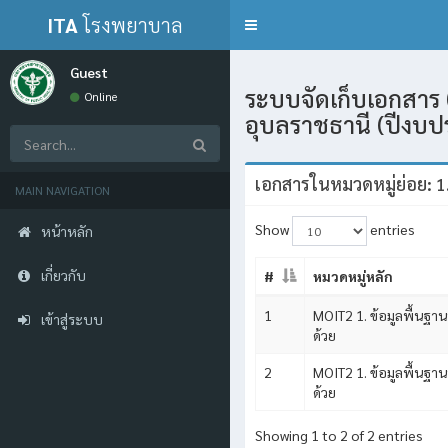
ITA
โรงพยาบาล
Toggle
navigation
กุดข้าวปุ้น
Guest
ระบบจัดเก็บเอกสาร 
Online
อุบลราชธานี (ปีงบ
เอกสารในหมวดหมู่ย่อย: 1
MAIN NAVIGATION
Show
entries
หน้าหลัก
เกี่ยวกับ
#
หมวดหมู่หลัก
1
MOIT2 1. ข้อมูลพื้นฐาน
เข้าสู่ระบบ
ด้วย
2
MOIT2 1. ข้อมูลพื้นฐาน
ด้วย
Showing 1 to 2 of 2 entries