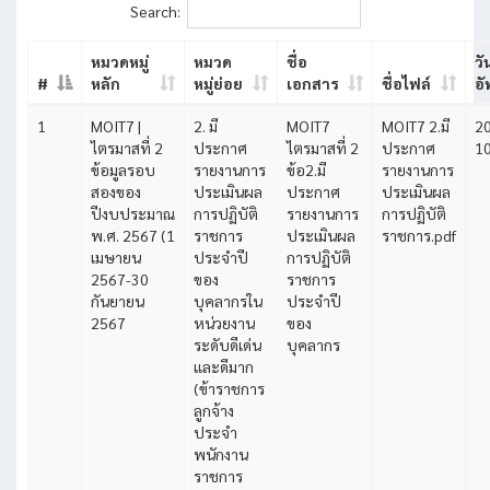
Search:
หมวดหมู่
หมวด
ชื่อ
วัน
#
หลัก
หมู่ย่อย
เอกสาร
ชื่อไฟล์
อ
1
MOIT7 |
2. มี
MOIT7
MOIT7 2.มี
2
ไตรมาสที่ 2
ประกาศ
ไตรมาสที่ 2
ประกาศ
10
ข้อมูลรอบ
รายงานการ
ข้อ2.มี
รายงานการ
สองของ
ประเมินผล
ประกาศ
ประเมินผล
ปีงบประมาณ
การปฏิบัติ
รายงานการ
การปฏิบัติ
พ.ศ. 2567 (1
ราชการ
ประเมินผล
ราชการ.pdf
เมษายน
ประจำปี
การปฏิบัติ
2567-30
ของ
ราชการ
กันยายน
บุคลากรใน
ประจำปี
2567
หน่วยงาน
ของ
ระดับดีเด่น
บุคลากร
และดีมาก
(ข้าราชการ
ลูกจ้าง
ประจำ
พนักงาน
ราชการ