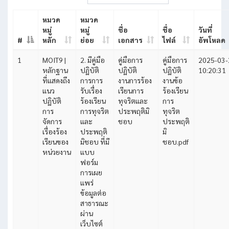
หมวด
หมวด
หมู่
หมู่
ชื่อ
ชื่อ
วันที่
#
หลัก
ย่อย
เอกสาร
ไฟล์
อัพโหลด
1
MOIT9 |
2. มีคู่มือ
คู่มือการ
คู่มือการ
2025-03-
หลักฐาน
ปฏิบัติ
ปฏิบัติ
ปฏิบัติ
10:20:31
ที่แสดงถึง
การการ
งานการร้อง
งานข้อ
แนว
รับเรื่อง
เรียนการ
ร้องเรียน
ปฏิบัติ
ร้องเรียน
ทุจริตและ
การ
การ
การทุจริต
ประพฤติมิ
ทุจริต
จัดการ
และ
ชอบ
ประพฤติ
เรื่องร้อง
ประพฤติ
มิ
เรียนของ
มิชอบ ที่มี
ชอบ.pdf
หน่วยงาน
แบบ
ฟอร์ม
การเผย
แพร่
ข้อมูลต่อ
สาธารณะ
ผ่าน
เว็บไซต์