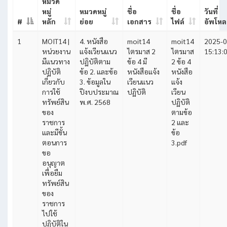
หมวด
หมู่
หมวดหมู่
ชื่อ
ชื่อ
วันที่
#
หลัก
ย่อย
เอกสาร
ไฟล์
อัพโห
1
MOIT14 |
4. หนังสือ
moit14
moit14
2025-0
หน่วยงาน
แจ้งเวียนแนว
ไตรมาส 2
ไตรมาส
15:13:
มีแนวทาง
ปฏิบัติตาม
ข้อ 4 มี
2 ข้อ 4
ปฏิบัติ
ข้อ 2. และข้อ
หนังสือแจ้ง
หนังสือ
เกี่ยวกับ
3. ข้อมูลใน
เวียนแนว
แจ้ง
การใช้
ปีงบประมาณ
ปฏิบัติ
เวียน
ทรัพย์สิน
พ.ศ. 2568
ปฏิบัติ
ของ
ตามข้อ
ราชการ
2 และ
และมีขั้น
ข้อ
ตอนการ
3.pdf
ขอ
อนุญาต
เพื่อยืม
ทรัพย์สิน
ของ
ราชการ
ไปใช้
ปฏิบัติใน