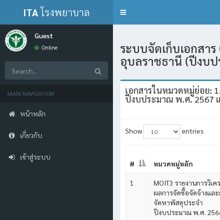
ITA
โรงพยาบาล
Toggle
navigation
กุดข้าวปุ้น
Guest
ระบบจัดเก็บเอกสาร 
Online
อุบลราชธานี (ปีงบ
เอกสารในหมวดหมู่ย่อย: 1.
MAIN NAVIGATION
ปีงบประมาณ พ.ศ. 2567 
หน้าหลัก
Show
entries
เกี่ยวกับ
เข้าสู่ระบบ
#
หมวดหมู่หลัก
1
MOIT3 รายงานการวิเคร
ผลการจัดซื้อจัดจ้างแล
จัดหาพัสดุประจำ
ปีงบประมาณ พ.ศ. 256