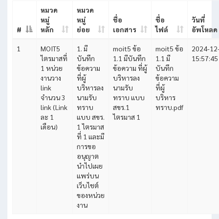
หมวด
หมวด
หมู่
หมู่
ชื่อ
ชื่อ
วันที่
#
หลัก
ย่อย
เอกสาร
ไฟล์
อัพโหลด
1
MOIT5
1. มี
moit5 ข้อ
moit5 ข้อ
2024-12
ไตรมาสที่
บันทึก
1.1 มีบันทึก
1.1 มี
15:57:45
1 หน่วย
ข้อความ
ข้อความ ที่ผู้
บันทึก
งานวาง
ที่ผู้
บริหารลง
ข้อความ
link
บริหารลง
นามรับ
ที่ผู้
จำนวน 3
นามรับ
ทราบ แบบ
บริหาร
link (Link
ทราบ
สขร.1
ทราบ.pdf
ละ 1
แบบ สขร.
ไตรมาส 1
เดือน)
1 ไตรมาส
ที่ 1 และมี
การขอ
อนุญาต
นำไปเผย
แพร่บน
เว็บไชต์
ของหน่วย
งาน