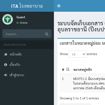
ITA
โรงพยาบาล
Toggle
navigation
กุดข้าวปุ้น
Guest
ระบบจัดเก็บเอกสาร 
Online
อุบลราชธานี (ปีงบ
เอกสารในหมวดหมู่ย่อย: M
MAIN NAVIGATION
Show
entries
หน้าหลัก
เกี่ยวกับ
#
หมวดหมู่หลัก
เข้าสู่ระบบ
1
MOIT5 | 2. มีแบบสรุปผล
ในรอบเดือน (แบบ สขร. 
มกราคม 2568-เดือนมี
Showing 1 to 1 of 1 entries